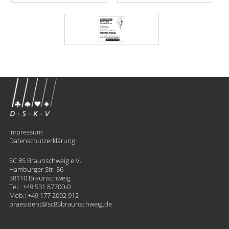
Impressum
Datenschutzerklärung
SC 85 Braunschweig e.V.
Hamburger Str. 56
38110 Braunschweig
Tel.:
+49 531 87700-0
Mob.:
+49 177 2092 912
praesident
​sc85braunschweig.de