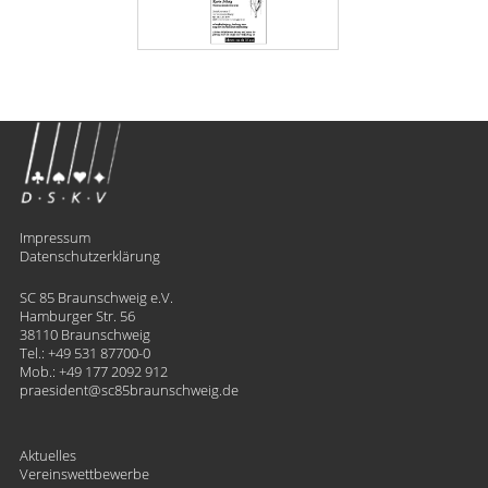
Impressum
Datenschutzerklärung
SC 85 Braunschweig e.V.
Hamburger Str. 56
38110 Braunschweig
Tel.:
+49 531 87700-0
Mob.:
+49 177 2092 912
praesident
​sc85braunschweig.de
Aktuelles
Vereinswettbewerbe