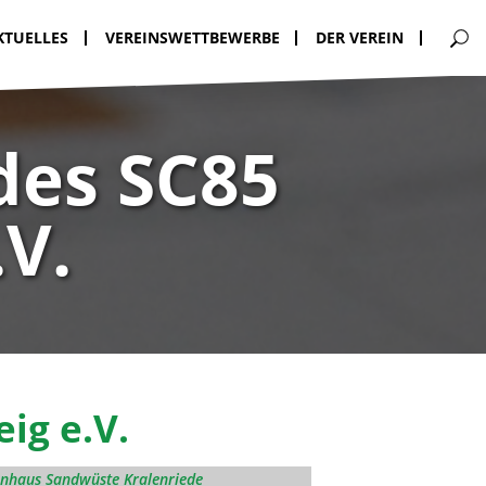
KTUELLES
VEREINSWETTBEWERBE
DER VEREIN
des SC85
V.
ig e.V.