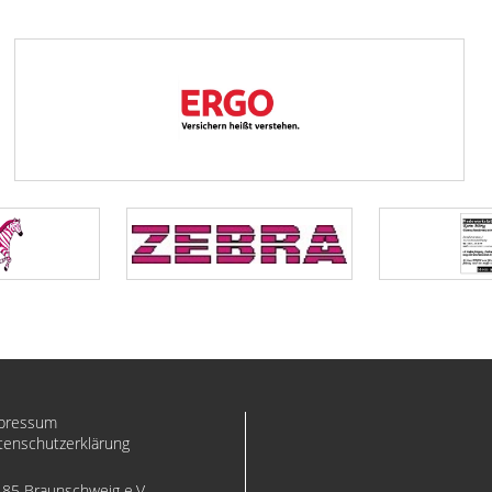
pressum
tenschutzerklärung
 85 Braunschweig e.V.