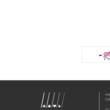
Im
Da
SC