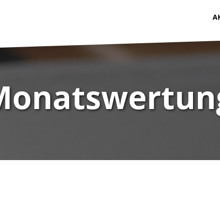
A
Monatswertun