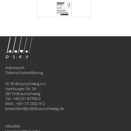
Impressum
Datenschutzerklärung
SC 85 Braunschweig e.V.
Hamburger Str. 56
38110 Braunschweig
Tel.:
+49 531 87700-0
Mob.:
+49 177 2092 912
praesident
​sc85braunschweig.de
Aktuelles