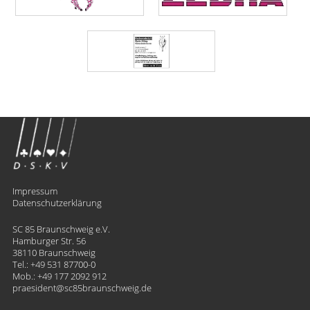
Impressum
Datenschutzerklärung
SC 85 Braunschweig e.V.
Hamburger Str. 56
38110 Braunschweig
Tel.:
+49 531 87700-0
Mob.:
+49 177 2092 912
praesident
​sc85braunschweig.de