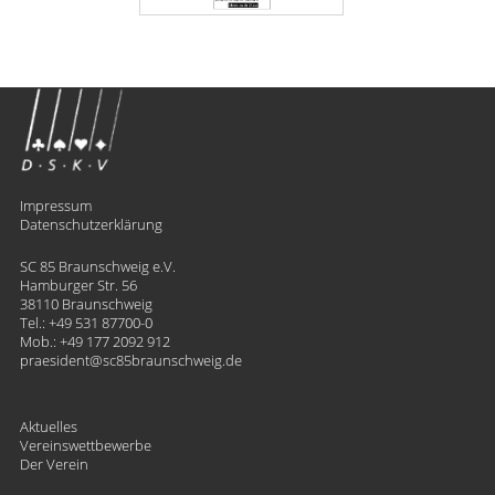
Impressum
Datenschutzerklärung
SC 85 Braunschweig e.V.
Hamburger Str. 56
38110 Braunschweig
Tel.:
+49 531 87700-0
Mob.:
+49 177 2092 912
praesident
​sc85braunschweig.de
Aktuelles
Vereinswettbewerbe
Der Verein