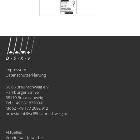
Impressum
Datenschutzerklärung
SC 85 Braunschweig e.V.
Hamburger Str. 56
38110 Braunschweig
Tel.:
+49 531 87700-0
Mob.:
+49 177 2092 912
praesident
​sc85braunschweig.de
Aktuelles
Vereinswettbewerbe