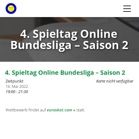
4. Spieltag Online
Bundesliga – Saison 2
4. Spieltag Online Bundesliga – Saison 2
Zeitpunkt
Karte nicht verfügbar
16. Mai 2022
19:00 - 21:30
Wettbewerb findet auf
euroskat.com
statt.