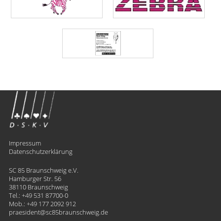
Impressum
Datenschutzerklärung
SC 85 Braunschweig e.V.
Hamburger Str. 56
38110 Braunschweig
Tel.:
+49 531 87700-0
Mob.:
+49 177 2092 912
praesident
​sc85braunschweig.de